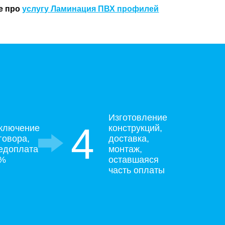
е про
услугу Ламинация ПВХ профилей
Изготовление
4
ключение
конструкций,
говора,
доставка,
едоплата
монтаж,
0%
оставшаяся
часть оплаты