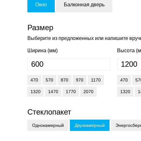
Окно
Балконная дверь
Размер
Выберите из предложенных или напишите вру
Ширина (мм)
Высота (м
470
570
870
970
1170
470
57
1320
1470
1770
2070
1320
1
Стеклопакет
Однокамерный
Двухкамерный
Энергосбе