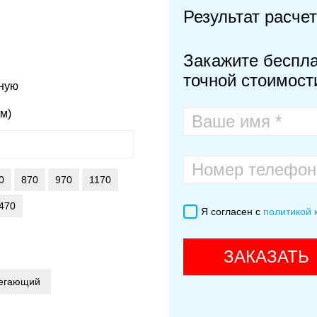
Результат расче
Закажите беспла
точной стоимости
чную
м)
0
870
970
1170
470
Я согласен с
политикой
ЗАКАЗАТЬ
регающий