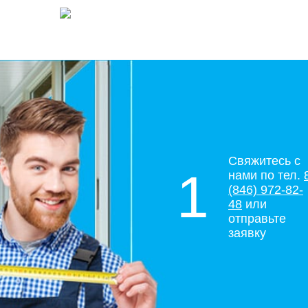
Свяжитесь с
1
нами по тел.
(846) 972-82-
48
или
отправьте
заявку