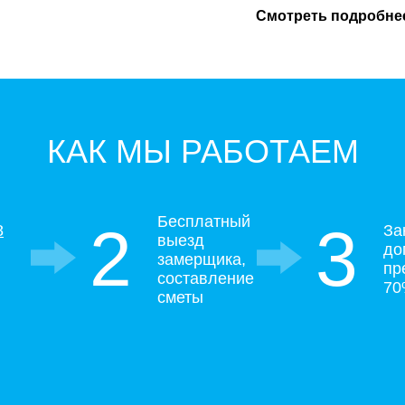
Смотреть подробне
КАК МЫ РАБОТАЕМ
Бесплатный
2
3
8
За
выезд
до
замерщика,
пр
составление
7
сметы