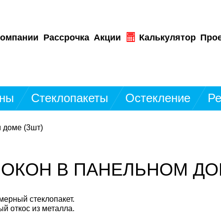
компании
Рассрочка
Акции
Калькулятор
Про
ны
Стеклопакеты
Остекление
Ре
 доме (3шт)
ОКОН В ПАНЕЛЬНОМ ДО
мерный стеклопакет.
й откос из металла.