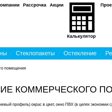
компании
Рассрочка
Акции
Прое
Калькулятор
ны
Стеклопакеты
Остекление
Ре
го помещения
НИЕ КОММЕРЧЕСКОГО П
вый профиль) окрас в цвет, окно ПВХ (в целях экономии ср