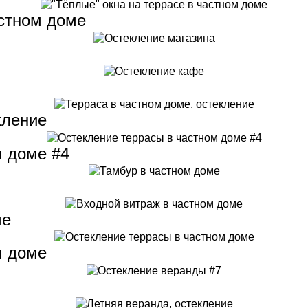
астном доме
кление
м доме #4
ме
м доме