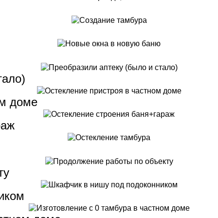
тало)
ом доме
раж
ту
иком