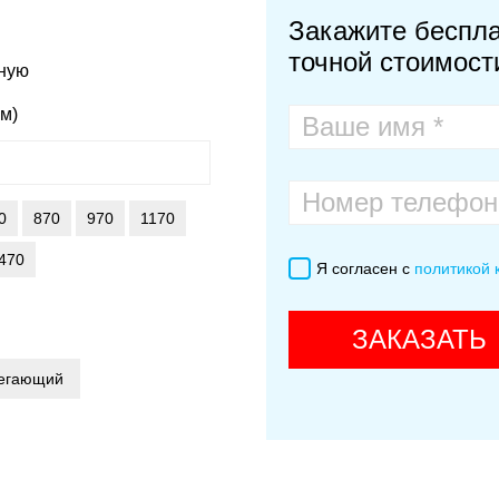
Закажите беспла
точной стоимости
чную
м)
0
870
970
1170
470
Я согласен с
политикой
ЗАКАЗАТЬ
регающий