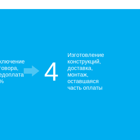
Изготовление
4
ключение
конструкций,
говора,
доставка,
едоплата
монтаж,
0%
оставшаяся
часть оплаты