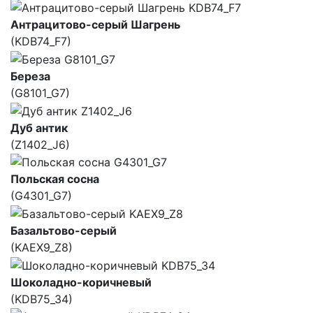
Антрацитово-серый Шагрень
(KDB74_F7)
Береза
(G8101_G7)
Дуб антик
(Z1402_J6)
Польская сосна
(G4301_G7)
Базальтово-серый
(KAEX9_Z8)
Шоколадно-коричневый
(KDB75_34)