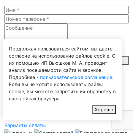
Продолжая пользоваться сайтом, вы даете
Я согласен с
политикой конфиденциальности
согласие на использование файлов cookie. С
Отправить
их помощью ИП Вьюшков М. А. проводит
анализ посещаемости сайта и звонков.
Карта сайта
Подробнее -
пользовательское соглашение
.
Если вы не хотите использовать файлы
(с) 2006-2026 Изготовление и монтаж оконных
cookie, вы можете запретить их обработку в
конструкций под ключ в Самаре
настройках браузера.
Хорошо
Варианты оплаты