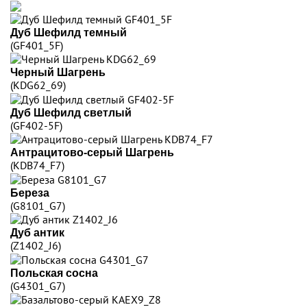
Дуб Шефилд темный
(GF401_5F)
Черный Шагрень
(KDG62_69)
Дуб Шефилд светлый
(GF402-5F)
Антрацитово-серый Шагрень
(KDB74_F7)
Береза
(G8101_G7)
Дуб антик
(Z1402_J6)
Польская сосна
(G4301_G7)