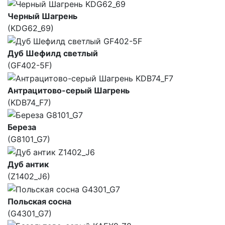
Черный Шагрень
(KDG62_69)
Дуб Шефилд светлый
(GF402-5F)
Антрацитово-серый Шагрень
(KDB74_F7)
Береза
(G8101_G7)
Дуб антик
(Z1402_J6)
Польская сосна
(G4301_G7)