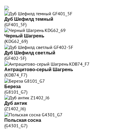
Дуб Шефилд темный
(GF401_5F)
Черный Шагрень
(KDG62_69)
Дуб Шефилд светлый
(GF402-5F)
Антрацитово-серый Шагрень
(KDB74_F7)
Береза
(G8101_G7)
Дуб антик
(Z1402_J6)
Польская сосна
(G4301_G7)