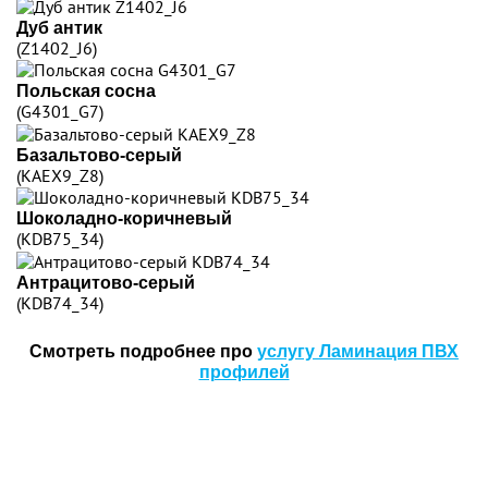
Дуб антик
(Z1402_J6)
Польская сосна
(G4301_G7)
Базальтово-серый
(KAEX9_Z8)
Шоколадно-коричневый
(KDB75_34)
Антрацитово-серый
(KDB74_34)
Смотреть подробнее про
услугу Ламинация ПВХ
профилей